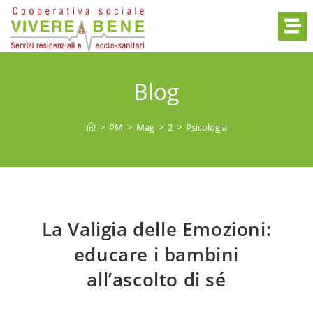
Blog
>
PM
>
Mag
>
2
>
Psicologia
La Valigia delle Emozioni:
educare i bambini
all’ascolto di sé