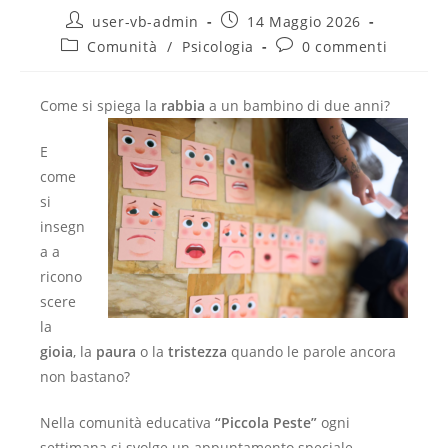
user-vb-admin
14 Maggio 2026
Comunità
/
Psicologia
0 commenti
Come si spiega la
rabbia
a un bambino di due anni?
E
come
si
insegn
a a
ricono
scere
la
gioia
, la
paura
o la
tristezza
quando le parole ancora
non bastano?
Nella comunità educativa
“Piccola Peste”
ogni
settimana si svolge un appuntamento speciale