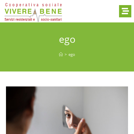
ego
>
ego